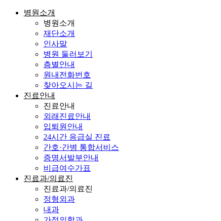
병원소개
병원소개
재단소개
인사말
병원 둘러보기
층별안내
원내전화번호
찾아오시는 길
진료안내
진료안내
외래진료안내
입퇴원안내
24시간 응급실 진료
간호·간병 통합서비스
증명서발부안내
비급여수가표
진료과/의료진
진료과/의료진
정형외과
내과
가정의학과