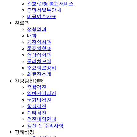
간호·간병 통합서비스
증명서발부안내
비급여수가표
진료과
정형외과
내과
가정의학과
통증의학과
영상의학과
물리치료실
주요의료장비
의료진소개
건강검진센터
종합검진
일반건강검진
국가암검진
학생검진
기타검진
검진예약안내
검진 전 주의사항
장례식장