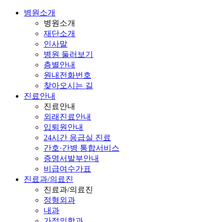
병원소개
병원소개
재단소개
인사말
병원 둘러보기
층별안내
원내전화번호
찾아오시는 길
진료안내
진료안내
외래진료안내
입퇴원안내
24시간 응급실 진료
간호·간병 통합서비스
증명서발부안내
비급여수가표
진료과/의료진
진료과/의료진
정형외과
내과
가정의학과