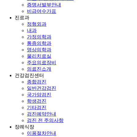
증명서발부안내
비급여수가표
진료과
정형외과
내과
가정의학과
통증의학과
영상의학과
물리치료실
주요의료장비
의료진소개
건강검진센터
종합검진
일반건강검진
국가암검진
학생검진
기타검진
검진예약안내
검진 전 주의사항
장례식장
이용절차안내