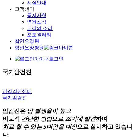
시설안내
고객센터
공지사항
병원소식
고객의 소리
포토갤러리
함안요양원
함안요양병원
로그인
국가암검진
건강검진센터
국가암검진
암검진은
암 발생율이 높고
비교적
간단한 방법
으로
조기에 발견
하여
치료 할 수 있는 5대암을 대상
으로 실시하고 있습니
다.